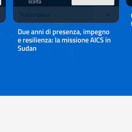
scelta
video
Transcription
Due anni di presenza, impegno
e resilienza: la missione AICS in
Sudan