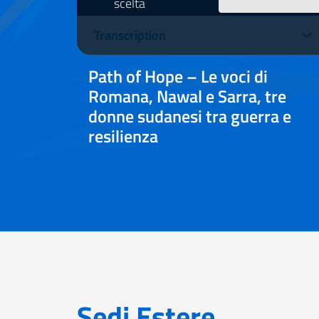
scelta
video
Transcription
Path of Hope – Le voci di
Romana, Nawal e Sarra, tre
donne sudanesi tra guerra e
resilienza
Sedi Estere