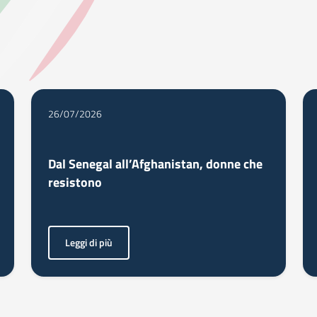
26/07/2026
Dal Senegal all’Afghanistan, donne che
resistono
Leggi di più
turo dell’industria della pelle e della concia attraverso Robbiki Leather C
<p>A loro è dedicato il Premio Bianca Pomeranzi. Le vinci