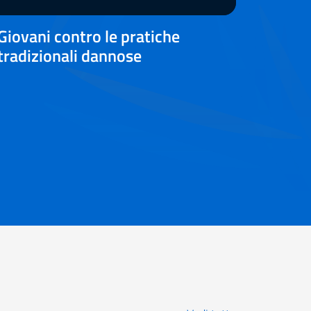
video
Giovani contro le pratiche
tradizionali dannose