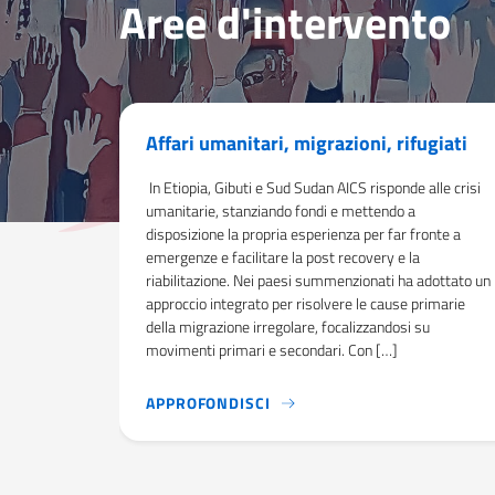
Aree d'intervento
Affari umanitari, migrazioni, rifugiati
In Etiopia, Gibuti e Sud Sudan AICS risponde alle crisi
umanitarie, stanziando fondi e mettendo a
disposizione la propria esperienza per far fronte a
emergenze e facilitare la post recovery e la
riabilitazione. Nei paesi summenzionati ha adottato un
approccio integrato per risolvere le cause primarie
della migrazione irregolare, focalizzandosi su
movimenti primari e secondari. Con […]
IN ETIOPIA, GIBUTI E SUD 
APPROFONDISCI