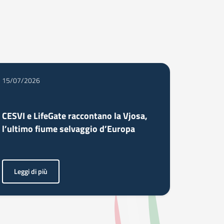
15/07/2026
CESVI e LifeGate raccontano la Vjosa,
l’ultimo fiume selvaggio d’Europa
Leggi di più
ity Cosa serve davvero per trasformare un intero settore industriale?” È qu
trici di quest’anno sono Mawa Bamba e Aghele Mohammadi. Donne che resisto
<p>Nel sud dell’Albania, il fiume Vjosa attraversa territori, comunità