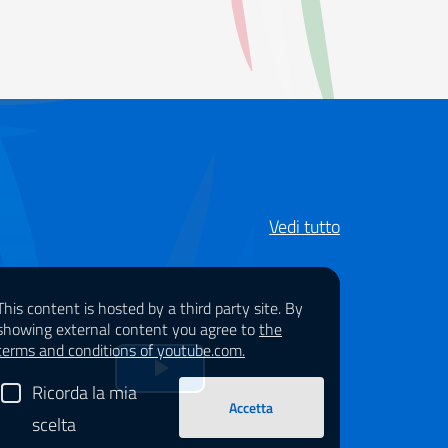
Vedi tutto
This content is hosted by a third party site. By
showing external content you agree to
the
terms and conditions of youtube.com.
Riprduci
Ricorda la mia
Accetta
scelta
il