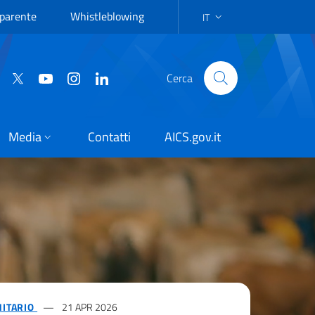
parente
Whistleblowing
IT
LANGUAGE SELECTION: IT
Cerca
Media
Contatti
AICS.gov.it
NITARIO
21 APR 2026