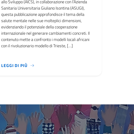
allo Sviluppo (AICS), in collaborazione con l’Azienda
Sanitaria Universitaria Giuliano Isontina (ASUGI),
questa pubblicazione approfondisce il tema della
salute mentale nelle sue molteplici dimensioni,
evidenziando il potenziale della cooperazione
internazionale nel generare cambiamenti concreti. Il
contenuto mette a confronto i modelli locali africani
con il rivoluzionario modello di Trieste, […]
I EURO, VUOLE MIGLIORARE L'ACCESSO ALL'UTILIZZO DI ACQUA 
OCCASIONE PER DISCUTERE L’UTILIZZO DEL BUDGET SUPPORT E 
PROMOSSA DALL’AGENZIA ITALIANA PER LA COOPER
LEGGI DI PIÙ