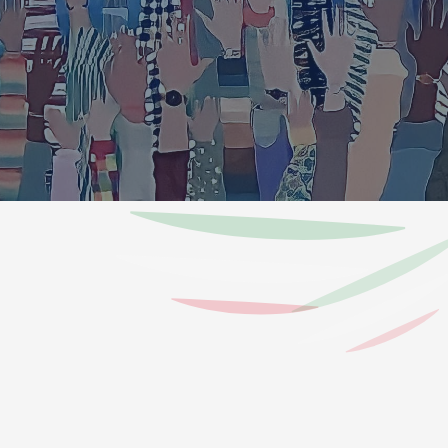
NDI E METTENDO A DISPOSIZIONE LA PROPRIA ESPERIENZA PER 
 II DELLA REPUBBLICA FEDERALE E DEMOCRATICA DELL’ETIOPIA 