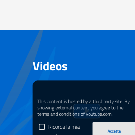
Videos
This content is hosted by a third party site. By
showing external content you agree to
the
terms and conditions of youtube.com.
Riprduci
Ricorda la mia
il
Accetta