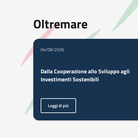
Oltremare
04/08/2026
Dalla Cooperazione allo Sviluppo agli
Investimenti Sostenibili
Leggi di più
<p>Come Italia ed Egitto stanno costruendo il fu