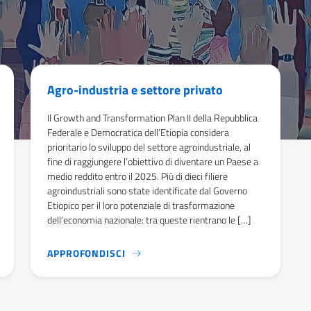
Agro-industria e settore privato
Il Growth and Transformation Plan II della Repubblica
Federale e Democratica dell’Etiopia considera
prioritario lo sviluppo del settore agroindustriale, al
fine di raggiungere l’obiettivo di diventare un Paese a
medio reddito entro il 2025. Più di dieci filiere
agroindustriali sono state identificate dal Governo
Etiopico per il loro potenziale di trasformazione
dell’economia nazionale: tra queste rientrano le […]
SUDAN AICS RISPONDE ALLE CRISI UMANITARIE, STANZIANDO FO
IL GROWTH AND TRANSFORMATION PLAN
APPROFONDISCI